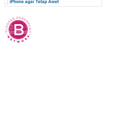
iPhone agar Tetap Awet
Teknologi Hijau: Apa Itu dan Bagaimana
Dampaknya pada Kehidupan Anda
Sk Panitia Anbk Terbaru
Cara Memperbaiki Kindle E-Reader yang
Macet atau Tidak Responsif
Wisata Curug Cimahi Melihat Pesona Air
Terjun Pelangi yang Memukau Mata
Film Sore, istri dari Masa Depan yang
mengisahkan Cinta Lintas Waktu yang
Menyentuh Hati
Dampak Buruk Sound Horeg bagi
Kesehatan Tubuh Menurut WHO
Alur Cerita Episode 1 S Line: Garis Merah
yang Mengikat Rahasia
21 Perangkat Lunak Pemulihan Data