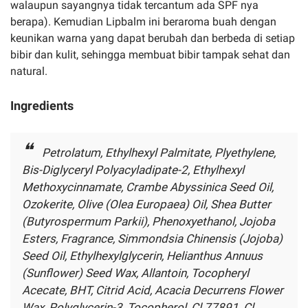
walaupun sayangnya tidak tercantum ada SPF nya
berapa). Kemudian Lipbalm ini beraroma buah dengan
keunikan warna yang dapat berubah dan berbeda di setiap
bibir dan kulit, sehingga membuat bibir tampak sehat dan
natural.
Ingredients
Petrolatum, Ethylhexyl Palmitate, Plyethylene,
Bis-Diglyceryl Polyacyladipate-2, Ethylhexyl
Methoxycinnamate, Crambe Abyssinica Seed Oil,
Ozokerite, Olive (Olea Europaea) Oil, Shea Butter
(Butyrospermum Parkii), Phenoxyethanol, Jojoba
Esters, Fragrance, Simmondsia Chinensis (Jojoba)
Seed Oil, Ethylhexylglycerin, Helianthus Annuus
(Sunflower) Seed Wax, Allantoin, Tocopheryl
Acecate, BHT, Citrid Acid, Acacia Decurrens Flower
Wax, Polyglycerin-3, Tocopherol, Cl 77891, Cl