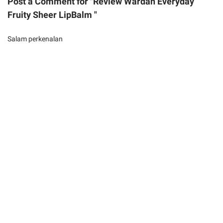
Post a Comment for "Review Wardah Everyday
Fruity Sheer LipBalm "
Salam perkenalan