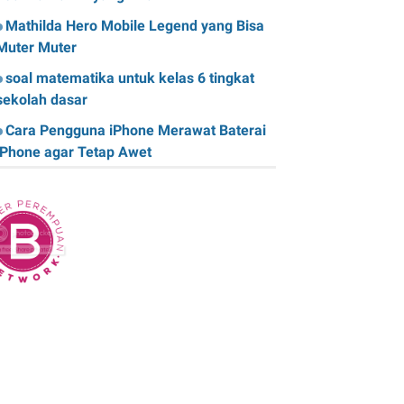
Mathilda Hero Mobile Legend yang Bisa
Muter Muter
soal matematika untuk kelas 6 tingkat
sekolah dasar
Cara Pengguna iPhone Merawat Baterai
iPhone agar Tetap Awet
Teknologi Hijau: Apa Itu dan Bagaimana
Dampaknya pada Kehidupan Anda
Sk Panitia Anbk Terbaru
Cara Memperbaiki Kindle E-Reader yang
Macet atau Tidak Responsif
Wisata Curug Cimahi Melihat Pesona Air
Terjun Pelangi yang Memukau Mata
Film Sore, istri dari Masa Depan yang
mengisahkan Cinta Lintas Waktu yang