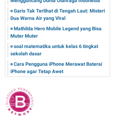
Mengguncang Dunia Olahraga Indonesia
Garis Tak Terlihat di Tengah Laut: Misteri
Dua Warna Air yang Viral
Mathilda Hero Mobile Legend yang Bisa
Muter Muter
soal matematika untuk kelas 6 tingkat
sekolah dasar
Cara Pengguna iPhone Merawat Baterai
iPhone agar Tetap Awet
Teknologi Hijau: Apa Itu dan Bagaimana
Dampaknya pada Kehidupan Anda
Sk Panitia Anbk Terbaru
Cara Memperbaiki Kindle E-Reader yang
Macet atau Tidak Responsif
Wisata Curug Cimahi Melihat Pesona Air
Terjun Pelangi yang Memukau Mata