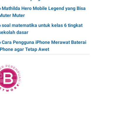
Mathilda Hero Mobile Legend yang Bisa
Muter Muter
soal matematika untuk kelas 6 tingkat
sekolah dasar
Cara Pengguna iPhone Merawat Baterai
iPhone agar Tetap Awet
Teknologi Hijau: Apa Itu dan Bagaimana
Dampaknya pada Kehidupan Anda
Sk Panitia Anbk Terbaru
Cara Memperbaiki Kindle E-Reader yang
Macet atau Tidak Responsif
Wisata Curug Cimahi Melihat Pesona Air
Terjun Pelangi yang Memukau Mata
Film Sore, istri dari Masa Depan yang
mengisahkan Cinta Lintas Waktu yang