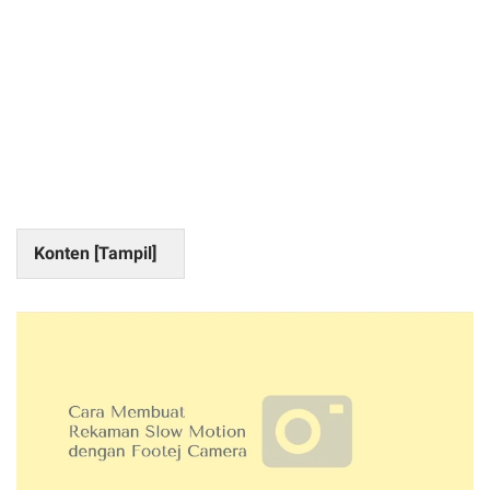
Konten [
Tampil
]