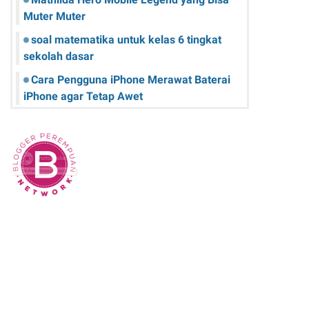
Muter Muter
soal matematika untuk kelas 6 tingkat
sekolah dasar
Cara Pengguna iPhone Merawat Baterai
iPhone agar Tetap Awet
Teknologi Hijau: Apa Itu dan Bagaimana
Dampaknya pada Kehidupan Anda
Sk Panitia Anbk Terbaru
Cara Memperbaiki Kindle E-Reader yang
Macet atau Tidak Responsif
Wisata Curug Cimahi Melihat Pesona Air
Terjun Pelangi yang Memukau Mata
Film Sore, istri dari Masa Depan yang
mengisahkan Cinta Lintas Waktu yang
Menyentuh Hati