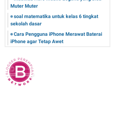
Muter Muter
soal matematika untuk kelas 6 tingkat
sekolah dasar
Cara Pengguna iPhone Merawat Baterai
iPhone agar Tetap Awet
Teknologi Hijau: Apa Itu dan Bagaimana
Dampaknya pada Kehidupan Anda
Sk Panitia Anbk Terbaru
Cara Memperbaiki Kindle E-Reader yang
Macet atau Tidak Responsif
Wisata Curug Cimahi Melihat Pesona Air
Terjun Pelangi yang Memukau Mata
Film Sore, istri dari Masa Depan yang
mengisahkan Cinta Lintas Waktu yang
Menyentuh Hati