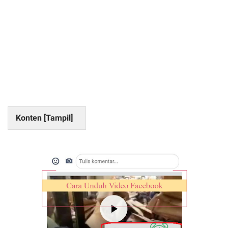
Konten [
Tampil
]