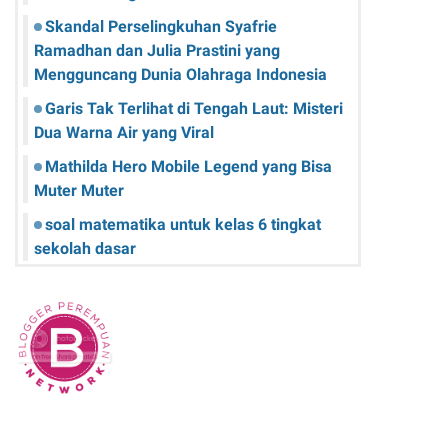
Skandal Perselingkuhan Syafrie
Ramadhan dan Julia Prastini yang
Mengguncang Dunia Olahraga Indonesia
Garis Tak Terlihat di Tengah Laut: Misteri
Dua Warna Air yang Viral
Mathilda Hero Mobile Legend yang Bisa
Muter Muter
soal matematika untuk kelas 6 tingkat
sekolah dasar
Cara Pengguna iPhone Merawat Baterai
iPhone agar Tetap Awet
Teknologi Hijau: Apa Itu dan Bagaimana
Dampaknya pada Kehidupan Anda
Sk Panitia Anbk Terbaru
Cara Memperbaiki Kindle E-Reader yang