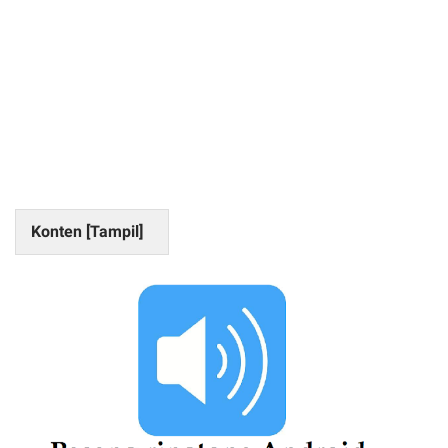
Konten [
Tampil
]