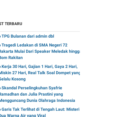
ST TERBARU
TPG Bulanan dari admin dbl
Tragedi Ledakan di SMA Negeri 72
Jakarta Mulai Dari Speaker Meledak hingga
Bom Rakitan
Kerja 30 Hari, Gajian 1 Hari, Gaya 2 Hari,
Miskin 27 Hari, Real Talk Soal Dompet yang
Selalu Kosong
Skandal Perselingkuhan Syafrie
Ramadhan dan Julia Prastini yang
Mengguncang Dunia Olahraga Indonesia
Garis Tak Terlihat di Tengah Laut: Misteri
Dua Warna Air yang Viral