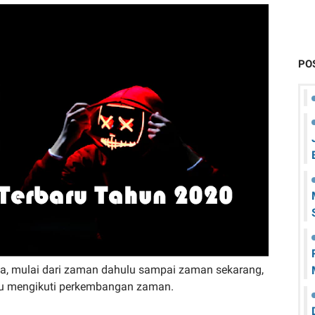
PO
, mulai dari zaman dahulu sampai zaman sekarang,
ru mengikuti perkembangan zaman.