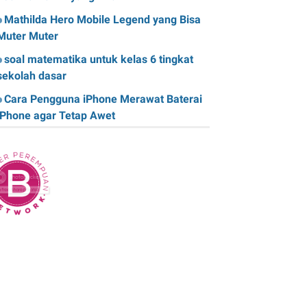
Mathilda Hero Mobile Legend yang Bisa
Muter Muter
soal matematika untuk kelas 6 tingkat
sekolah dasar
Cara Pengguna iPhone Merawat Baterai
iPhone agar Tetap Awet
Teknologi Hijau: Apa Itu dan Bagaimana
Dampaknya pada Kehidupan Anda
Sk Panitia Anbk Terbaru
Cara Memperbaiki Kindle E-Reader yang
Macet atau Tidak Responsif
Wisata Curug Cimahi Melihat Pesona Air
Terjun Pelangi yang Memukau Mata
Film Sore, istri dari Masa Depan yang
mengisahkan Cinta Lintas Waktu yang