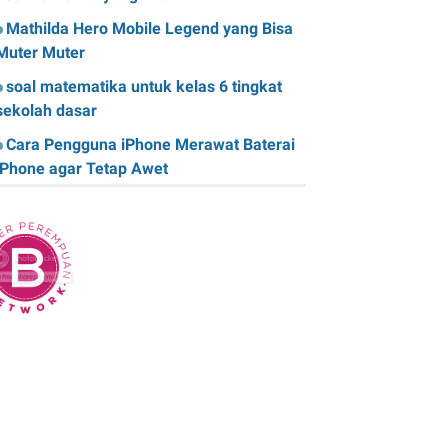
Mathilda Hero Mobile Legend yang Bisa
Muter Muter
soal matematika untuk kelas 6 tingkat
sekolah dasar
Cara Pengguna iPhone Merawat Baterai
iPhone agar Tetap Awet
Teknologi Hijau: Apa Itu dan Bagaimana
Dampaknya pada Kehidupan Anda
Sk Panitia Anbk Terbaru
Cara Memperbaiki Kindle E-Reader yang
Macet atau Tidak Responsif
Wisata Curug Cimahi Melihat Pesona Air
Terjun Pelangi yang Memukau Mata
Film Sore, istri dari Masa Depan yang
mengisahkan Cinta Lintas Waktu yang