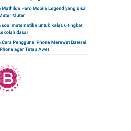
Mathilda Hero Mobile Legend yang Bisa
Muter Muter
soal matematika untuk kelas 6 tingkat
sekolah dasar
Cara Pengguna iPhone Merawat Baterai
iPhone agar Tetap Awet
Teknologi Hijau: Apa Itu dan Bagaimana
Dampaknya pada Kehidupan Anda
Sk Panitia Anbk Terbaru
Cara Memperbaiki Kindle E-Reader yang
Macet atau Tidak Responsif
Wisata Curug Cimahi Melihat Pesona Air
Terjun Pelangi yang Memukau Mata
Film Sore, istri dari Masa Depan yang
mengisahkan Cinta Lintas Waktu yang