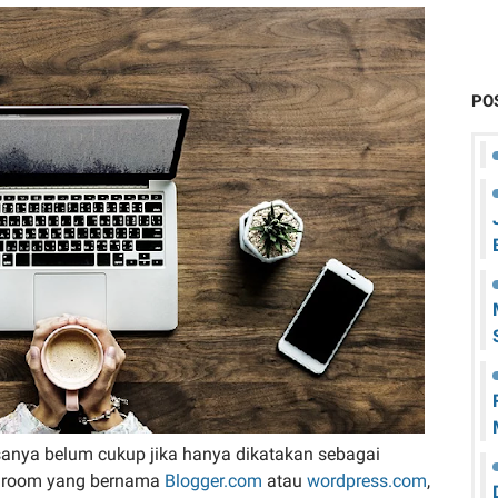
PO
sanya belum cukup jika hanya dikatakan sebagai
athroom yang bernama
Blogger.com
atau
wordpress.com
,