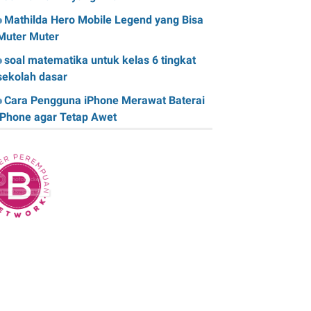
Mathilda Hero Mobile Legend yang Bisa
Muter Muter
soal matematika untuk kelas 6 tingkat
sekolah dasar
Cara Pengguna iPhone Merawat Baterai
iPhone agar Tetap Awet
Teknologi Hijau: Apa Itu dan Bagaimana
Dampaknya pada Kehidupan Anda
Sk Panitia Anbk Terbaru
Cara Memperbaiki Kindle E-Reader yang
Macet atau Tidak Responsif
Wisata Curug Cimahi Melihat Pesona Air
Terjun Pelangi yang Memukau Mata
Film Sore, istri dari Masa Depan yang
mengisahkan Cinta Lintas Waktu yang