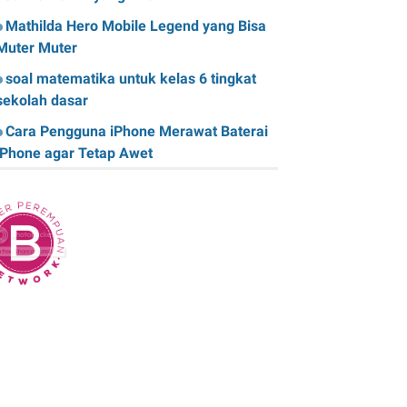
Mathilda Hero Mobile Legend yang Bisa
Muter Muter
soal matematika untuk kelas 6 tingkat
sekolah dasar
Cara Pengguna iPhone Merawat Baterai
iPhone agar Tetap Awet
Teknologi Hijau: Apa Itu dan Bagaimana
Dampaknya pada Kehidupan Anda
Sk Panitia Anbk Terbaru
Cara Memperbaiki Kindle E-Reader yang
Macet atau Tidak Responsif
Wisata Curug Cimahi Melihat Pesona Air
Terjun Pelangi yang Memukau Mata
Film Sore, istri dari Masa Depan yang
mengisahkan Cinta Lintas Waktu yang