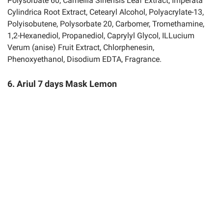
Polysorbate 60, Camellia Sinensis Leaf Extract, Imperata
Cylindrica Root Extract, Cetearyl Alcohol, Polyacrylate-13,
Polyisobutene, Polysorbate 20, Carbomer, Tromethamine,
1,2-Hexanediol, Propanediol, Caprylyl Glycol, ILLucium
Verum (anise) Fruit Extract, Chlorphenesin,
Phenoxyethanol, Disodium EDTA, Fragrance.
6. Ariul 7 days Mask Lemon