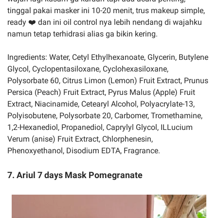
tinggal pakai masker ini 10-20 menit, trus makeup simple,
ready ❤️ dan ini oil control nya lebih nendang di wajahku
namun tetap terhidrasi alias ga bikin kering.
Ingredients: Water, Cetyl Ethylhexanoate, Glycerin, Butylene
Glycol, Cyclopentasiloxane, Cyclohexasiloxane,
Polysorbate 60, Citrus Limon (Lemon) Fruit Extract, Prunus
Persica (Peach) Fruit Extract, Pyrus Malus (Apple) Fruit
Extract, Niacinamide, Cetearyl Alcohol, Polyacrylate-13,
Polyisobutene, Polysorbate 20, Carbomer, Tromethamine,
1,2-Hexanediol, Propanediol, Caprylyl Glycol, ILLucium
Verum (anise) Fruit Extract, Chlorphenesin,
Phenoxyethanol, Disodium EDTA, Fragrance.
7. Ariul 7 days Mask Pomegranate