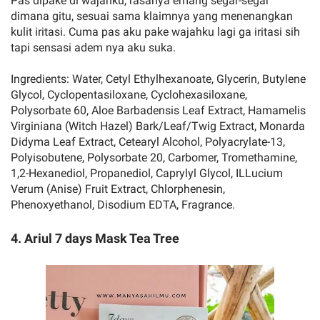
Pas dipake di wajahku, rasanya emang segar-segar
dimana gitu, sesuai sama klaimnya yang menenangkan
kulit iritasi. Cuma pas aku pake wajahku lagi ga iritasi sih
tapi sensasi adem nya aku suka.
Ingredients: Water, Cetyl Ethylhexanoate, Glycerin, Butylene
Glycol, Cyclopentasiloxane, Cyclohexasiloxane,
Polysorbate 60, Aloe Barbadensis Leaf Extract, Hamamelis
Virginiana (Witch Hazel) Bark/Leaf/Twig Extract, Monarda
Didyma Leaf Extract, Cetearyl Alcohol, Polyacrylate-13,
Polyisobutene, Polysorbate 20, Carbomer, Tromethamine,
1,2-Hexanediol, Propanediol, Caprylyl Glycol, ILLucium
Verum (Anise) Fruit Extract, Chlorphenesin,
Phenoxyethanol, Disodium EDTA, Fragrance.
4. Ariul 7 days Mask Tea Tree