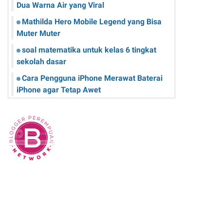
Dua Warna Air yang Viral
Mathilda Hero Mobile Legend yang Bisa
Muter Muter
soal matematika untuk kelas 6 tingkat
sekolah dasar
Cara Pengguna iPhone Merawat Baterai
iPhone agar Tetap Awet
Teknologi Hijau: Apa Itu dan Bagaimana
Dampaknya pada Kehidupan Anda
Sk Panitia Anbk Terbaru
Cara Memperbaiki Kindle E-Reader yang
Macet atau Tidak Responsif
Wisata Curug Cimahi Melihat Pesona Air
Terjun Pelangi yang Memukau Mata
Film Sore, istri dari Masa Depan yang