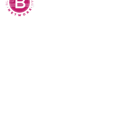
Sk Panitia Anbk Terbaru
Cara Memperbaiki Kindle E-Reader yang
Macet atau Tidak Responsif
Wisata Curug Cimahi Melihat Pesona Air
Terjun Pelangi yang Memukau Mata
Film Sore, istri dari Masa Depan yang
mengisahkan Cinta Lintas Waktu yang
Menyentuh Hati
Dampak Buruk Sound Horeg bagi
Kesehatan Tubuh Menurut WHO
Alur Cerita Episode 1 S Line: Garis Merah
yang Mengikat Rahasia
21 Perangkat Lunak Pemulihan Data
Gratis Terbaik untuk Tahun 2025
10 Layanan Email Gratis Terbaik untuk
Tahun 2025