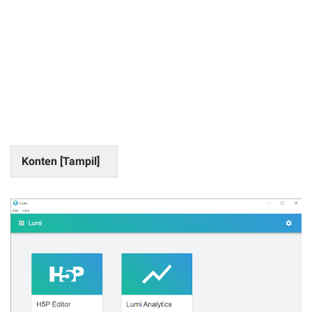
Konten [
Tampil
]