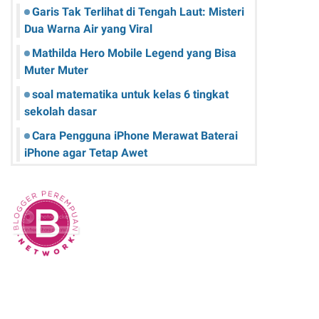
Garis Tak Terlihat di Tengah Laut: Misteri
Dua Warna Air yang Viral
Mathilda Hero Mobile Legend yang Bisa
Muter Muter
soal matematika untuk kelas 6 tingkat
sekolah dasar
Cara Pengguna iPhone Merawat Baterai
iPhone agar Tetap Awet
Teknologi Hijau: Apa Itu dan Bagaimana
Dampaknya pada Kehidupan Anda
Sk Panitia Anbk Terbaru
Cara Memperbaiki Kindle E-Reader yang
Macet atau Tidak Responsif
Wisata Curug Cimahi Melihat Pesona Air
Terjun Pelangi yang Memukau Mata