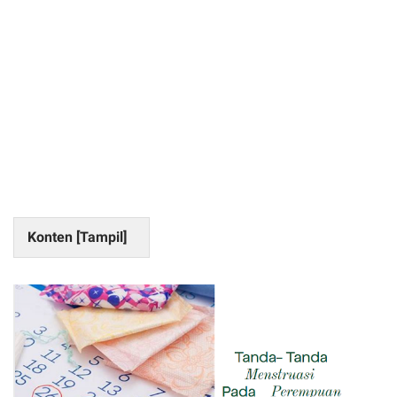
Konten [
Tampil
]