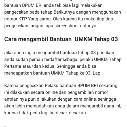
bantuan BPUM BRI anda tak bisa lagi melakukan
pengecekan pada tahap Berikutnya dengan menggunakan
nomor KTP Yang sama. Oleh karena itu maka tiap tiap
pengecekan jangan lupa screenshoot datanya.
Cara mengambil Bantuan UMKM Tahap 03
Jika anda ingin mengambil bantuan tahap 03 pastikan
anda sudah pernah terdaftar sebagai pelaku UMKM Tahap
Pertama atau/dan kedua, Sehingga anda bisa
mendapatkan bantuan UMKM Tahap ke 03 Lagi.
Karena pengecekan Pelaku bantuan BPUM BRI sekarang
ini dilakukan secara online dan pengambilan nomor
antrian nya pun dilakukan dengan cara online, sehingga
akan lebih memudahkan anda dalam mengambil dana ini,
karena tidak perlu lagi berdesak desakan.