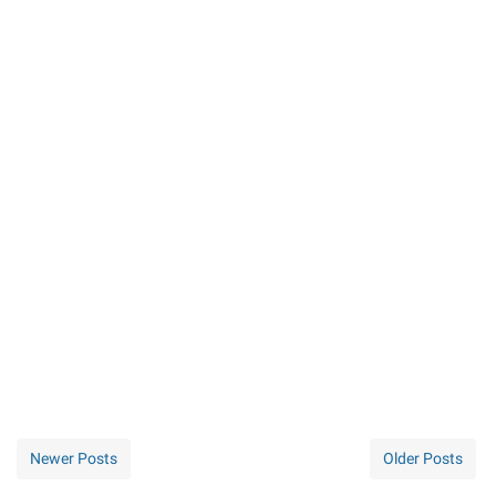
Newer Posts
Older Posts