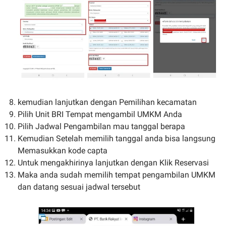
kemudian lanjutkan dengan Pemilihan kecamatan
Pilih Unit BRI Tempat mengambil UMKM Anda
Pilih Jadwal Pengambilan mau tanggal berapa
Kemudian Setelah memilih tanggal anda bisa langsung
Memasukkan kode capta
Untuk mengakhirinya lanjutkan dengan Klik Reservasi
Maka anda sudah memilih tempat pengambilan UMKM
dan datang sesuai jadwal tersebut