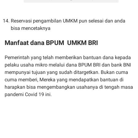
Reservasi pengambilan UMKM pun selesai dan anda
bisa mencetaknya
Manfaat dana BPUM UMKM BRI
Pemerintah yang telah memberikan bantuan dana kepada
pelaku usaha mikro melalui dana BPUM BRI dan bank BNI
mempunyai tujuan yang sudah ditargetkan. Bukan cuma
cuma memberi, Mereka yang mendapatkan bantuan di
harapkan bisa mengembangkan usahanya di tengah masa
pandemi Covid 19 ini.