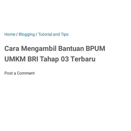
Home
/
Blogging
/
Tutorial and Tips
Cara Mengambil Bantuan BPUM
UMKM BRI Tahap 03 Terbaru
Post a Comment