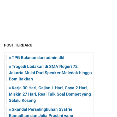
POST TERBARU
TPG Bulanan dari admin dbl
Tragedi Ledakan di SMA Negeri 72
Jakarta Mulai Dari Speaker Meledak hingga
Bom Rakitan
Kerja 30 Hari, Gajian 1 Hari, Gaya 2 Hari,
Miskin 27 Hari, Real Talk Soal Dompet yang
Selalu Kosong
Skandal Perselingkuhan Syafrie
Ramadhan dan Julia Prastini yang