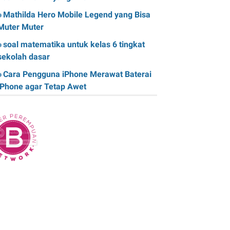
Mathilda Hero Mobile Legend yang Bisa
Muter Muter
soal matematika untuk kelas 6 tingkat
sekolah dasar
Cara Pengguna iPhone Merawat Baterai
iPhone agar Tetap Awet
Teknologi Hijau: Apa Itu dan Bagaimana
Dampaknya pada Kehidupan Anda
Sk Panitia Anbk Terbaru
Cara Memperbaiki Kindle E-Reader yang
Macet atau Tidak Responsif
Wisata Curug Cimahi Melihat Pesona Air
Terjun Pelangi yang Memukau Mata
Film Sore, istri dari Masa Depan yang
mengisahkan Cinta Lintas Waktu yang