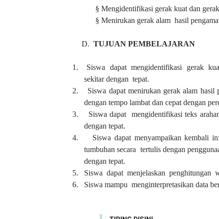
§
Mengidentifikasi gerak kuat dan gera
§
Menirukan gerak alam hasil pengamata
D.
TUJUAN
PEMBELAJARAN
1.
Siswa dapat mengidentifikasi gerak kua
sekitar dengan tepat.
2.
Siswa dapat menirukan gerak alam hasil p
dengan tempo lambat dan cepat dengan perc
3.
Siswa dapat mengidentifikasi teks arahan
dengan tepat.
4.
Siswa dapat menyampaikan kembali inf
tumbuhan secara tertulis dengan penggunaan
dengan tepat.
5.
Siswa dapat menjelaskan penghitungan wa
6.
Siswa mampu menginterpretasikan data berd