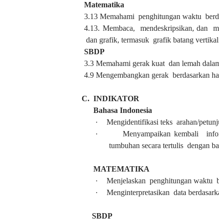
Matematika
3.13 Memahami penghitungan waktu berdas
4.13. Membaca, mendeskripsikan, dan me
dan grafik, termasuk grafik batang vertikal
SBDP
3.3 Memahami gerak kuat dan lemah dalam
4.9 Mengembangkan gerak berdasarkan hasi
C.
INDIKATOR
Bahasa Indonesia
·
Mengidentifikasi teks
arahan/petun
·
Menyampaikan kembali
inf
tumbuhan secara tertulis
dengan ba
MATEMATIKA
·
Menjelaskan penghitungan waktu be
·
Menginterpretasikan data berdasarka
SBDP