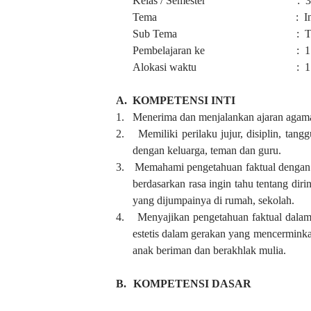
Kelas / Semester :
3
Tema
:
I
Sub Tema
:
T
Pembelajaran ke
:
1
Alokasi waktu
: 1
A.
KOMPETENSI INTI
1.
Menerima dan menjalankan ajaran agama
2.
Memiliki perilaku jujur, disiplin, tang
dengan keluarga, teman dan guru.
3.
Memahami pengetahuan faktual dengan
berdasarkan rasa ingin tahu tentang di
yang dijumpainya di rumah, sekolah.
4.
Menyajikan pengetahuan faktual dalam 
estetis dalam gerakan yang mencerminka
anak beriman dan berakhlak mulia.
B.
KOMPETENSI DASAR