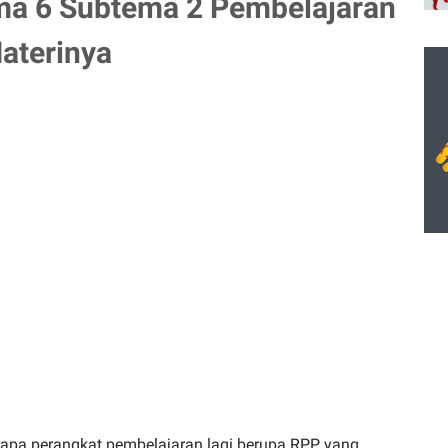
ma 6 Subtema 2 Pembelajaran
aterinya
apa perangkat pembelajaran lagi berupa RPP yang