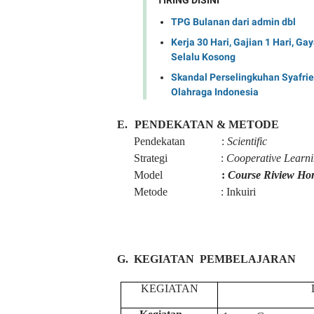
TIRING DISINI
TPG Bulanan dari admin dbl
Kerja 30 Hari, Gajian 1 Hari, Ga
Selalu Kosong
Skandal Perselingkuhan Syafri
Olahraga Indonesia
E.
PENDEKATAN & METODE
Pendekatan :
Scientific
Strategi :
Cooperative Learn
Model
:
Course Riview Ho
Metode :
Inkuiri
G.
KEGIATAN PEMBELAJARAN
KEGIATAN