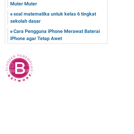
Muter Muter
soal matematika untuk kelas 6 tingkat
sekolah dasar
Cara Pengguna iPhone Merawat Baterai
iPhone agar Tetap Awet
Teknologi Hijau: Apa Itu dan Bagaimana
Dampaknya pada Kehidupan Anda
Sk Panitia Anbk Terbaru
Cara Memperbaiki Kindle E-Reader yang
Macet atau Tidak Responsif
Wisata Curug Cimahi Melihat Pesona Air
Terjun Pelangi yang Memukau Mata
Film Sore, istri dari Masa Depan yang
mengisahkan Cinta Lintas Waktu yang
Menyentuh Hati