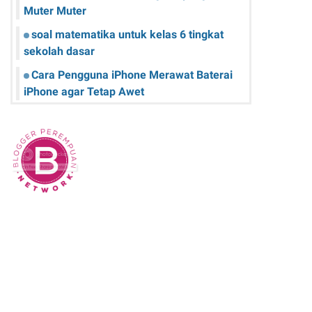
Muter Muter
soal matematika untuk kelas 6 tingkat
sekolah dasar
Cara Pengguna iPhone Merawat Baterai
iPhone agar Tetap Awet
Teknologi Hijau: Apa Itu dan Bagaimana
Dampaknya pada Kehidupan Anda
Sk Panitia Anbk Terbaru
Cara Memperbaiki Kindle E-Reader yang
Macet atau Tidak Responsif
Wisata Curug Cimahi Melihat Pesona Air
Terjun Pelangi yang Memukau Mata
Film Sore, istri dari Masa Depan yang
mengisahkan Cinta Lintas Waktu yang
Menyentuh Hati