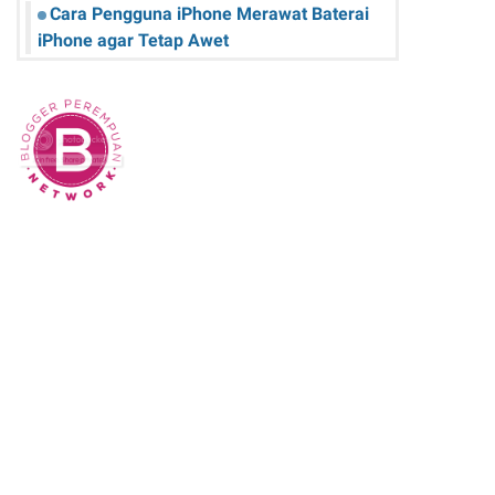
Cara Pengguna iPhone Merawat Baterai
iPhone agar Tetap Awet
Teknologi Hijau: Apa Itu dan Bagaimana
Dampaknya pada Kehidupan Anda
Sk Panitia Anbk Terbaru
Cara Memperbaiki Kindle E-Reader yang
Macet atau Tidak Responsif
Wisata Curug Cimahi Melihat Pesona Air
Terjun Pelangi yang Memukau Mata
Film Sore, istri dari Masa Depan yang
mengisahkan Cinta Lintas Waktu yang
Menyentuh Hati
Dampak Buruk Sound Horeg bagi
Kesehatan Tubuh Menurut WHO
Alur Cerita Episode 1 S Line: Garis Merah
yang Mengikat Rahasia