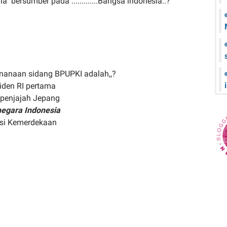
 bersumber pada .............Bangsa indonesia..?
sananaan sidang BPUPKI adalah,,?
iden RI pertama
 penjajah Jepang
negara Indonesia
si Kemerdekaan