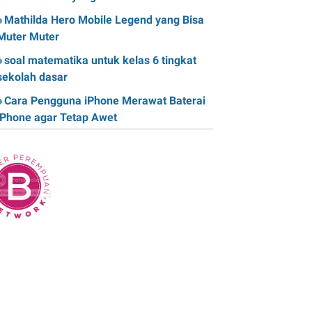
Mathilda Hero Mobile Legend yang Bisa
Muter Muter
soal matematika untuk kelas 6 tingkat
sekolah dasar
Cara Pengguna iPhone Merawat Baterai
iPhone agar Tetap Awet
Teknologi Hijau: Apa Itu dan Bagaimana
Dampaknya pada Kehidupan Anda
Sk Panitia Anbk Terbaru
Cara Memperbaiki Kindle E-Reader yang
Macet atau Tidak Responsif
Wisata Curug Cimahi Melihat Pesona Air
Terjun Pelangi yang Memukau Mata
Film Sore, istri dari Masa Depan yang
mengisahkan Cinta Lintas Waktu yang