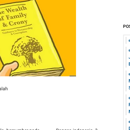
PO
alah