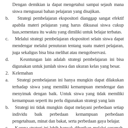
Dengan demikian ia dapat mengetahui sampai sejauh mana
siswa menguasai bahan pelajaran yang disajikan.
b.
Strategi pembelajaran ekspositori dianggap sangat efektif
apabila materi pelajaran yang harus dikuasai siswa cukup
luas,sementara itu waktu yang dimiliki untuk belajar terbatas.
c.
Melalui strategi pembelajaran ekspositori selain siswa dapat
mendengar melalui penuturan tentang suatu materi pelajaran,
juga sekaligus bisa bisa melihat atau mengobservasi.
d.
Keuntungan lain adalah strategi pembelajaran ini bisa
digunakan untuk jumlah siswa dan ukuran kelas yang besar.
2.
Kelemahan
a.
Strategi pembelajaran ini hanya mungkin dapat dilakukan
terhadap siswa yang memiliki kemampuan mendengar dan
menyimak dengan baik. Untuk siswa yang tidak memiliki
kemampuan seperti itu perlu digunakan strategi yang lain
b.
Strategi ini tidak mungkin dapat melayani perbedaan setiap
individu baik perbedaan kemampuan perbedaan
pengetahuan, minat dan bakat, serta perbedaan gaya belajar.
c.
Karena strategi ini lebih banyak diberikan melalui ceramah,