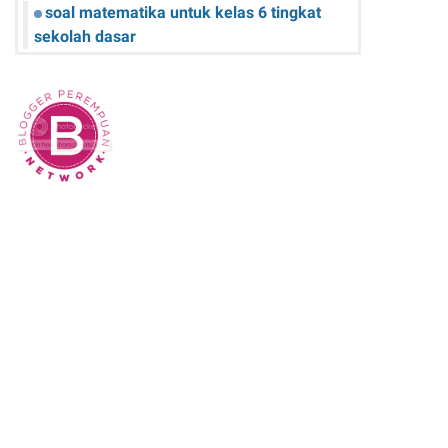
soal matematika untuk kelas 6 tingkat
sekolah dasar
Cara Pengguna iPhone Merawat Baterai
iPhone agar Tetap Awet
Teknologi Hijau: Apa Itu dan Bagaimana
Dampaknya pada Kehidupan Anda
Sk Panitia Anbk Terbaru
Cara Memperbaiki Kindle E-Reader yang
Macet atau Tidak Responsif
Wisata Curug Cimahi Melihat Pesona Air
Terjun Pelangi yang Memukau Mata
Film Sore, istri dari Masa Depan yang
mengisahkan Cinta Lintas Waktu yang
Menyentuh Hati
Dampak Buruk Sound Horeg bagi
Kesehatan Tubuh Menurut WHO