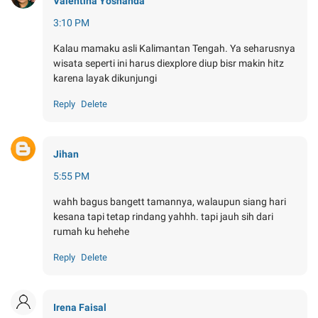
Valentina Yosnanda
3:10 PM
Kalau mamaku asli Kalimantan Tengah. Ya seharusnya
wisata seperti ini harus diexplore diup bisr makin hitz
karena layak dikunjungi
Reply
Delete
Jihan
5:55 PM
wahh bagus bangett tamannya, walaupun siang hari
kesana tapi tetap rindang yahhh. tapi jauh sih dari
rumah ku hehehe
Reply
Delete
Irena Faisal