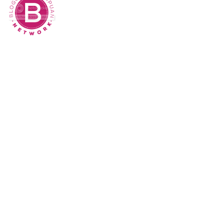
Sk Panitia Anbk Terbaru
Cara Memperbaiki Kindle E-Reader yang
Macet atau Tidak Responsif
Wisata Curug Cimahi Melihat Pesona Air
Terjun Pelangi yang Memukau Mata
Film Sore, istri dari Masa Depan yang
mengisahkan Cinta Lintas Waktu yang
Menyentuh Hati
Dampak Buruk Sound Horeg bagi
Kesehatan Tubuh Menurut WHO
Alur Cerita Episode 1 S Line: Garis Merah
yang Mengikat Rahasia
21 Perangkat Lunak Pemulihan Data
Gratis Terbaik untuk Tahun 2025
10 Layanan Email Gratis Terbaik untuk