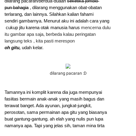
dilarang pacaran/berdua-duaan 
seketika jomblo 
pun bahagia
 ,
 dilarang menggunakan obat-obatan 
terlarang, dan lainnya. Silahkan kalian fahami 
sendiri gambarnya. Menurut aku ini adalah cara yang
 cukup jitu karena otak manusia harus 
mencerna dulu 
itu gambar apa saja, berbeda kalau peringatan 
langsung teks , kita pasti merespon 
oh gitu,
 udah kelar.
dilarang pacaran :D
Tamannya ini komplit karena dia juga mempunyai 
fasiitas bermain anak-anak yang masih bagus dan 
terawat banget. Ada ayunan, jungkat-jungkit, 
perosotan, sama permainan apa gitu yang biasanya 
buat 
gantung-gantung. ah elah yang nulis pun lupa 
namanya apa. Tapi yang jelas sih, taman mina tirta 